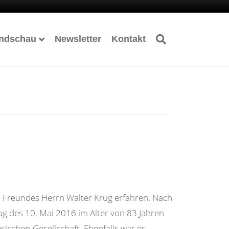
ndschau
Newsletter
Kontakt
en Freundes Herrn Walter Krug erfahren. Nach
 des 10. Mai 2016 im Alter von 83 Jahren
ischen-Gesellschaft. Ebenfalls war er