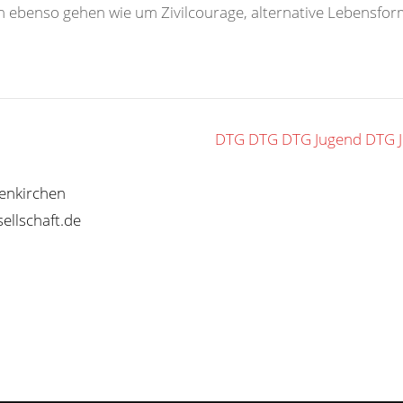
ion ebenso gehen wie um Zivilcourage, alternative Lebensf
DTG
DTG
DTG Jugend
DTG 
senkirchen
ellschaft.de