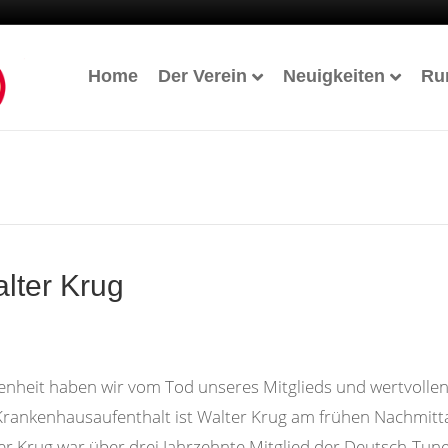
Home
Der Verein
Neuigkeiten
Ru
lter Krug
ffenheit haben wir vom Tod unseres Mitglieds und wertvoll
ankenhausaufenthalt ist Walter Krug am frühen Nachmittag
er Krug war über drei Jahrzehnte Mitglied der Deutsch-Tunes