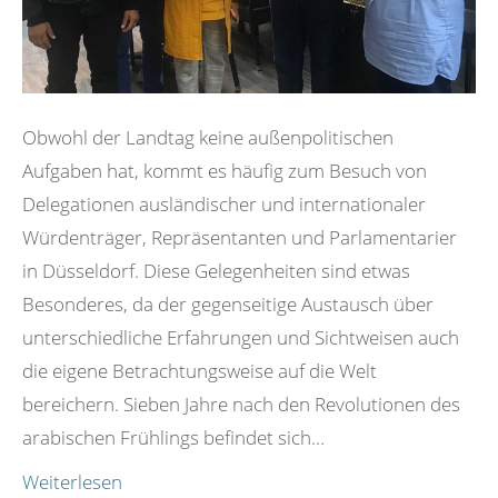
Obwohl der Landtag keine außenpolitischen
Aufgaben hat, kommt es häufig zum Besuch von
Delegationen ausländischer und internationaler
Würdenträger, Repräsentanten und Parlamentarier
in Düsseldorf. Diese Gelegenheiten sind etwas
Besonderes, da der gegenseitige Austausch über
unterschiedliche Erfahrungen und Sichtweisen auch
die eigene Betrachtungsweise auf die Welt
bereichern. Sieben Jahre nach den Revolutionen des
arabischen Frühlings befindet sich…
Weiterlesen