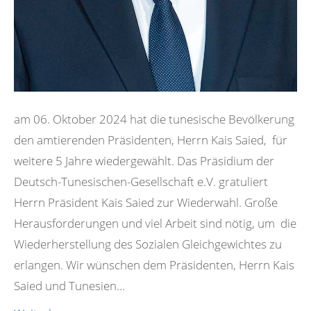
am 06. Oktober 2024 hat die tunesische Bevölkerung
den amtierenden Präsidenten, Herrn Kais Saied, für
weitere 5 Jahre wiedergewählt. Das Präsidium der
Deutsch-Tunesischen-Gesellschaft e.V. gratuliert
Herrn Präsident Kais Saied zur Wiederwahl. Große
Herausforderungen und viel Arbeit sind nötig, um die
Wiederherstellung des Sozialen Gleichgewichtes zu
erlangen. Wir wünschen dem Präsidenten, Herrn Kais
Saied und Tunesien…