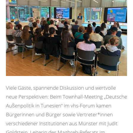
Viele Gäste, spannende Diskussion und wertvolle
neue Perspektiven: Beim Townhall-Meeting „Deutsche
Außenpolitik in Tunesien“ im vhs-Forum kamen
Bürgerinnen und Bürger sowie Vertreter*innen
verschiedener Institutionen aus Münster mit Judit
Goldstein, Leiterin des Maghreb-Referats im